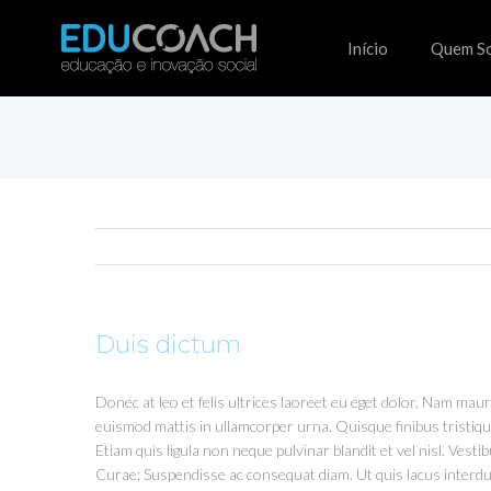
Início
Quem S
Duis dictum
Donec at leo et felis ultrices laoreet eu eget dolor. Nam mauri
euismod mattis in ullamcorper urna. Quisque finibus tristi
Etiam quis ligula non neque pulvinar blandit et vel nisl. Vesti
Curae; Suspendisse ac consequat diam. Ut quis lacus interdu