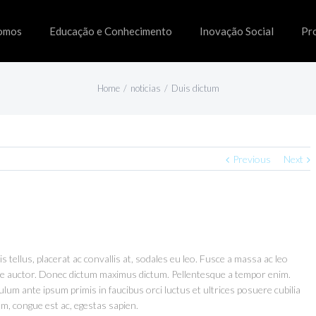
omos
Educação e Conhecimento
Inovação Social
Pr
Home
/
noticias
/
Duis dictum
Previous
Next
s tellus, placerat ac convallis at, sodales eu leo. Fusce a massa ac leo
que auctor. Donec dictum maximus dictum. Pellentesque a tempor enim.
bulum ante ipsum primis in faucibus orci luctus et ultrices posuere cubilia
m, congue est ac, egestas sapien.